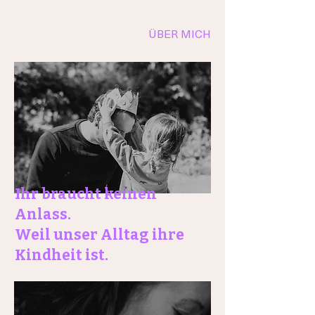
ÜBER MICH
Ihr braucht keinen
Anlass.
Weil unser Alltag ihre
Kindheit ist.