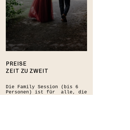
PREISE
ZEIT ZU ZWEIT
Die Family Session (bis 6
Personen) ist für alle, die
bewusst Erinnerungen
schaffen wollen. Wenn ihr
die Schönheit eures Alltags
in authentischen und
ungestellten Bildern
festhalten möchtet. Gerade
die kleinen Momente zwischen