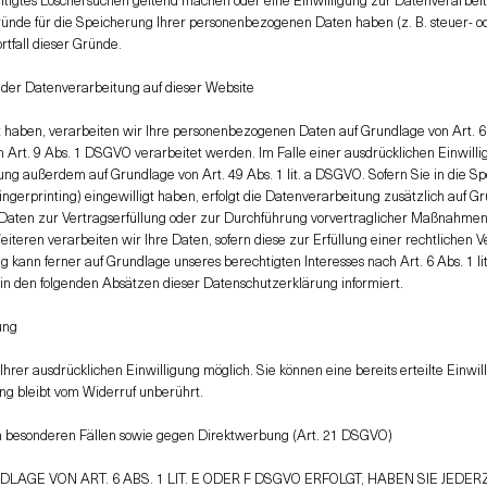
ründe für die Speicherung Ihrer personenbezogenen Daten haben (z. B. steuer- 
rtfall dieser Gründe.
der Datenverarbeitung auf dieser Website
t haben, verarbeiten wir Ihre personenbezogenen Daten auf Grundlage von Art. 6 Ab
Art. 9 Abs. 1 DSGVO verarbeitet werden. Im Falle einer ausdrücklichen Einwil
tung außerdem auf Grundlage von Art. 49 Abs. 1 lit. a DSGVO. Sofern Sie in die Sp
-Fingerprinting) eingewilligt haben, erfolgt die Datenverarbeitung zusätzlich auf 
e Daten zur Vertragserfüllung oder zur Durchführung vorvertraglicher Maßnahmen 
iteren verarbeiten wir Ihre Daten, sofern diese zur Erfüllung einer rechtlichen V
g kann ferner auf Grundlage unseres berechtigten Interesses nach Art. 6 Abs. 1 li
 in den folgenden Absätzen dieser Datenschutzerklärung informiert.
ung
hrer ausdrücklichen Einwilligung möglich. Sie können eine bereits erteilte Einwi
ng bleibt vom Widerruf unberührt.
 besonderen Fällen sowie gegen Direktwerbung (Art. 21 DSGVO)
GE VON ART. 6 ABS. 1 LIT. E ODER F DSGVO ERFOLGT, HABEN SIE JEDERZ