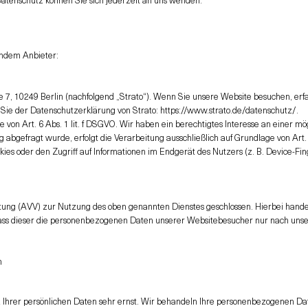
gendem Anbieter:
e 7, 10249 Berlin (nachfolgend „Strato“). Wenn Sie unsere Website besuchen, erfas
Sie der Datenschutzerklärung von Strato:
https://www.strato.de/datenschutz/.
 von Art. 6 Abs. 1 lit. f DSGVO. Wir haben ein berechtigtes Interesse an einer mö
 abgefragt wurde, erfolgt die Verarbeitung ausschließlich auf Grundlage von Art.
kies oder den Zugriff auf Informationen im Endgerät des Nutzers (z. B. Device-Fi
tung (AVV) zur Nutzung des oben genannten Dienstes geschlossen. Hierbei handel
dass dieser die personenbezogenen Daten unserer Websitebesucher nur nach uns
n
 Ihrer persönlichen Daten sehr ernst. Wir behandeln Ihre personenbezogenen Da