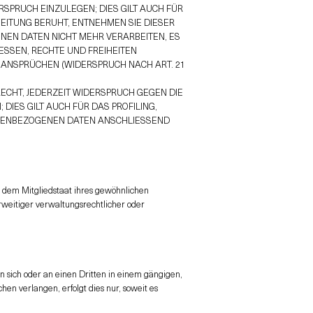
SPRUCH EINZULEGEN; DIES GILT AUCH FÜR
BEITUNG BERUHT, ENTNEHMEN SIE DIESER
EN DATEN NICHT MEHR VERARBEITEN, ES
ESSEN, RECHTE UND FREIHEITEN
ANSPRÜCHEN (WIDERSPRUCH NACH ART. 21
ECHT, JEDERZEIT WIDERSPRUCH GEGEN DIE
ES GILT AUCH FÜR DAS PROFILING,
SONENBEZOGENEN DATEN ANSCHLIESSEND
n dem Mitgliedstaat ihres gewöhnlichen
weitiger verwaltungsrechtlicher oder
an sich oder an einen Dritten in einem gängigen,
n verlangen, erfolgt dies nur, soweit es