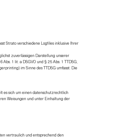
st Strato verschiedene Logfiles inklusive Ihrer
glichst zuverlässigen Darstellung unserer
 6 Abs. 1 lit. a DSGVO und § 25 Abs. 1 TTDSG,
ngerprinting) im Sinne des TTDSG umfasst. Die
t es sich um einen datenschutzrechtlich
eren Weisungen und unter Einhaltung der
ten vertraulich und entsprechend den