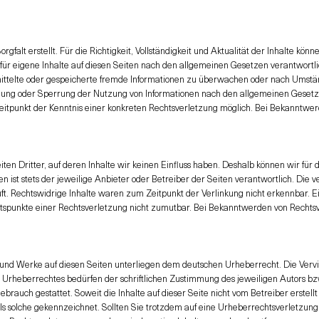
rgfalt erstellt. Für die Richtigkeit, Vollständigkeit und Aktualität der Inhalte 
ür eigene Inhalte auf diesen Seiten nach den allgemeinen Gesetzen verantwortlic
rmittelte oder gespeicherte fremde Informationen zu überwachen oder nach Umstän
ernung oder Sperrung der Nutzung von Informationen nach den allgemeinen Gesetz
 Zeitpunkt der Kenntnis einer konkreten Rechtsverletzung möglich. Bei Bekanntw
ten Dritter, auf deren Inhalte wir keinen Einfluss haben. Deshalb können wir für
en ist stets der jeweilige Anbieter oder Betreiber der Seiten verantwortlich. Die
ft. Rechtswidrige Inhalte waren zum Zeitpunkt der Verlinkung nicht erkennbar. Ei
altspunkte einer Rechtsverletzung nicht zumutbar. Bei Bekanntwerden von Rechts
e und Werke auf diesen Seiten unterliegen dem deutschen Urheberrecht. Die Vervi
rheberrechtes bedürfen der schriftlichen Zustimmung des jeweiligen Autors bzw.
Gebrauch gestattet. Soweit die Inhalte auf dieser Seite nicht vom Betreiber erste
als solche gekennzeichnet. Sollten Sie trotzdem auf eine Urheberrechtsverletzu