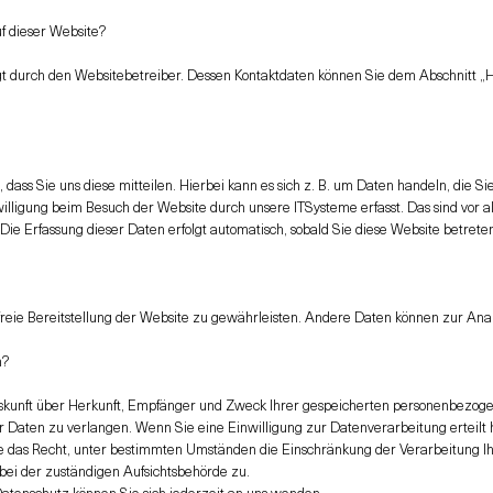
uf dieser Website?
gt durch den Websitebetreiber. Dessen Kontaktdaten können Sie dem Abschnitt „Hi
ass Sie uns diese mitteilen. Hierbei kann es sich z. B. um Daten handeln, die Si
lligung beim Besuch der Website durch unsere ITSysteme erfasst. Das sind vor al
 Die Erfassung dieser Daten erfolgt automatisch, sobald Sie diese Website betrete
rfreie Bereitstellung der Website zu gewährleisten. Andere Daten können zur An
n?
Auskunft über Herkunft, Empfänger und Zweck Ihrer gespeicherten personenbezo
r Daten zu verlangen. Wenn Sie eine Einwilligung zur Datenverarbeitung erteilt 
ie das Recht, unter bestimmten Umständen die Einschränkung der Verarbeitung 
bei der zuständigen Aufsichtsbehörde zu.
tenschutz können Sie sich jederzeit an uns wenden.