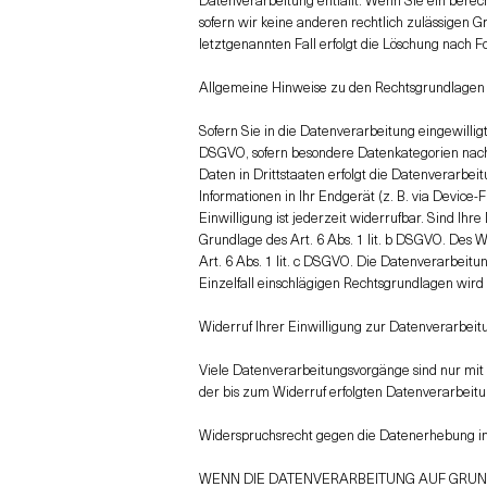
sofern wir keine anderen rechtlich zulässigen G
letztgenannten Fall erfolgt die Löschung nach Fo
Allgemeine Hinweise zu den Rechtsgrundlagen 
Sofern Sie in die Datenverarbeitung eingewillig
DSGVO, sofern besondere Datenkategorien nach 
Daten in Drittstaaten erfolgt die Datenverarbei
Informationen in Ihr Endgerät (z. B. via Device
Einwilligung ist jederzeit widerrufbar. Sind Ihr
Grundlage des Art. 6 Abs. 1 lit. b DSGVO. Des We
Art. 6 Abs. 1 lit. c DSGVO. Die Datenverarbeitun
Einzelfall einschlägigen Rechtsgrundlagen wird
Widerruf Ihrer Einwilligung zur Datenverarbeit
Viele Datenverarbeitungsvorgänge sind nur mit I
der bis zum Widerruf erfolgten Datenverarbeitu
Widerspruchsrecht gegen die Datenerhebung in
WENN DIE DATENVERARBEITUNG AUF GRUNDLA