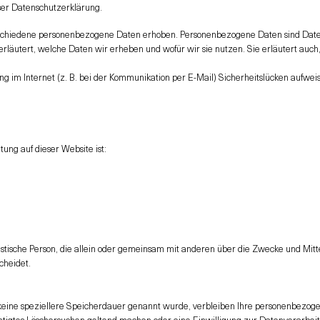
ser Datenschutzerklärung.
chiedene personenbezogene Daten erhoben. Personenbezogene Daten sind Daten, 
rläutert, welche Daten wir erheben und wofür wir sie nutzen. Sie erläutert au
ng im Internet (z. B. bei der Kommunikation per E-Mail) Sicherheitslücken aufwei
tung auf dieser Website ist:
 juristische Person, die allein oder gemeinsam mit anderen über die Zwecke und M
cheidet.
eine speziellere Speicherdauer genannt wurde, verbleiben Ihre personenbezogene
htigtes Löschersuchen geltend machen oder eine Einwilligung zur Datenverarbeit