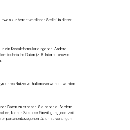
nweis zur Verantwortlichen Stelle“ in dieser
e in ein Kontaktformular eingeben. Andere
lem technische Daten (z. B. Internetbrowser,
n.
alyse Ihres Nutzerverhaltens verwendet werden.
genen Daten zu erhalten. Sie haben außerdem
haben, können Sie diese Einwilligung jederzeit
Ihrer personenbezogenen Daten zu verlangen.